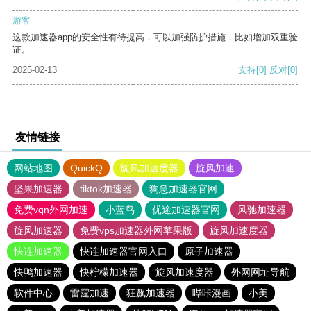
游客
这款加速器app的安全性有待提高，可以加强防护措施，比如增加双重验
证。
2025-02-13
支持
[0]
反对
[0]
友情链接
网站地图
QuickQ
旋风加速度器
旋风加速
坚果加速器
tiktok加速器
狗急加速器官网
免费vqn外网加速
小蓝鸟
优途加速器官网
风驰加速器
旋风加速器
免费vps加速器外网苹果版
旋风加速度器
快连加速器
快连加速器官网入口
原子加速器
快鸭加速器
快柠檬加速器
旋风加速度器
外网网址导航
软件中心
雷霆加速
狂飙加速器
哔咔漫画
小美