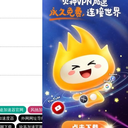
支持
[0]
反对
[0]
支持
[0]
反对
[0]
支持
[0]
反对
[0]
途加速器官网
风驰加速器
旋风加速器
加速度器
外网网址导航
软件中心
雷霆加速
狂飙加速器
网下载
旋风加速官网下载