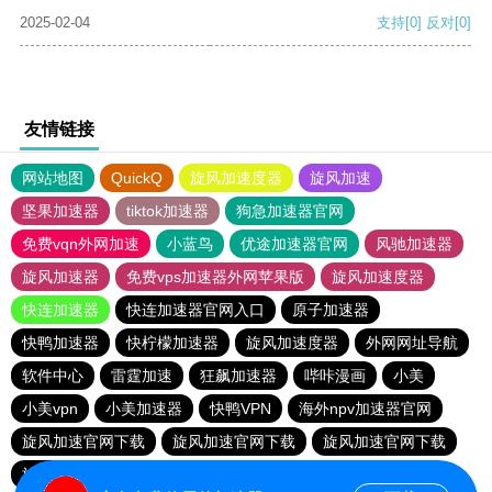
2025-02-04
支持
[0]
反对
[0]
友情链接
网站地图
QuickQ
旋风加速度器
旋风加速
坚果加速器
tiktok加速器
狗急加速器官网
免费vqn外网加速
小蓝鸟
优途加速器官网
风驰加速器
旋风加速器
免费vps加速器外网苹果版
旋风加速度器
快连加速器
快连加速器官网入口
原子加速器
快鸭加速器
快柠檬加速器
旋风加速度器
外网网址导航
软件中心
雷霆加速
狂飙加速器
哔咔漫画
小美
小美vpn
小美加速器
快鸭VPN
海外npv加速器官网
旋风加速官网下载
旋风加速官网下载
旋风加速官网下载
旋风加速官网下载