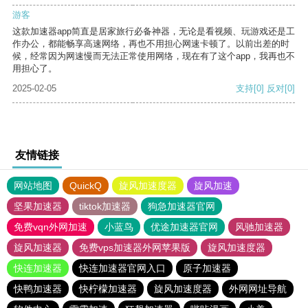
游客
这款加速器app简直是居家旅行必备神器，无论是看视频、玩游戏还是工
作办公，都能畅享高速网络，再也不用担心网速卡顿了。以前出差的时
候，经常因为网速慢而无法正常使用网络，现在有了这个app，我再也不
用担心了。
2025-02-05
支持
[0]
反对
[0]
友情链接
网站地图
QuickQ
旋风加速度器
旋风加速
坚果加速器
tiktok加速器
狗急加速器官网
免费vqn外网加速
小蓝鸟
优途加速器官网
风驰加速器
旋风加速器
免费vps加速器外网苹果版
旋风加速度器
快连加速器
快连加速器官网入口
原子加速器
快鸭加速器
快柠檬加速器
旋风加速度器
外网网址导航