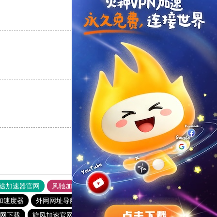
支持
[0]
反对
[0]
支持
[0]
反对
[0]
支持
[0]
反对
[0]
途加速器官网
风驰加速器
旋风加速器
加速度器
外网网址导航
软件中心
雷霆加速
狂飙加速器
网下载
旋风加速官网下载