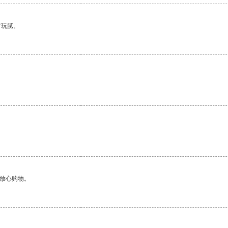
有玩腻。
够放心购物。