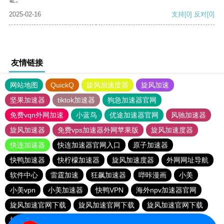
2025-02-16
支持
[0]
反对
[0]
友情链接
网站地图
QuickQ
旋风加速度器
旋风加速
坚果加速器
tiktok加速器
狗急加速器官网
免费vqn外网加速
小蓝鸟
优途加速器官网
风驰加速器
旋风加速器
免费vps加速器外网苹果版
旋风加速度器
快连加速器
快连加速器官网入口
原子加速器
快鸭加速器
快柠檬加速器
旋风加速度器
外网网址导航
软件中心
雷霆加速
狂飙加速器
哔咔漫画
小美
小美vpn
小美加速器
快鸭VPN
海外npv加速器官网
旋风加速官网下载
旋风加速官网下载
旋风加速官网下载
旋风加速官网下载