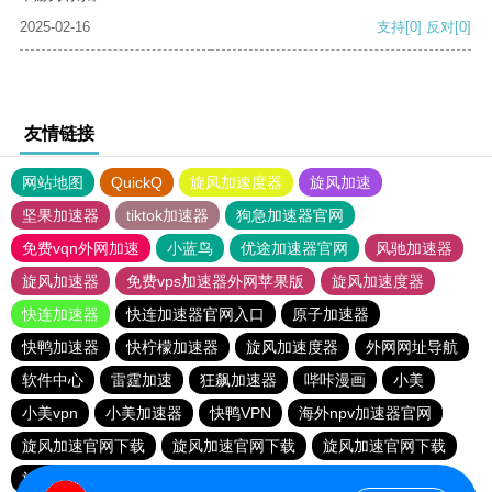
2025-02-16
支持
[0]
反对
[0]
友情链接
网站地图
QuickQ
旋风加速度器
旋风加速
坚果加速器
tiktok加速器
狗急加速器官网
免费vqn外网加速
小蓝鸟
优途加速器官网
风驰加速器
旋风加速器
免费vps加速器外网苹果版
旋风加速度器
快连加速器
快连加速器官网入口
原子加速器
快鸭加速器
快柠檬加速器
旋风加速度器
外网网址导航
软件中心
雷霆加速
狂飙加速器
哔咔漫画
小美
小美vpn
小美加速器
快鸭VPN
海外npv加速器官网
旋风加速官网下载
旋风加速官网下载
旋风加速官网下载
旋风加速官网下载