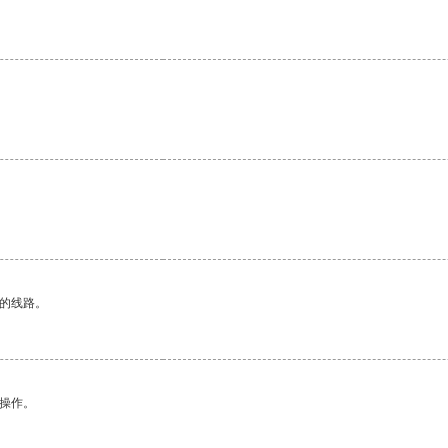
区的线路。
悉操作。