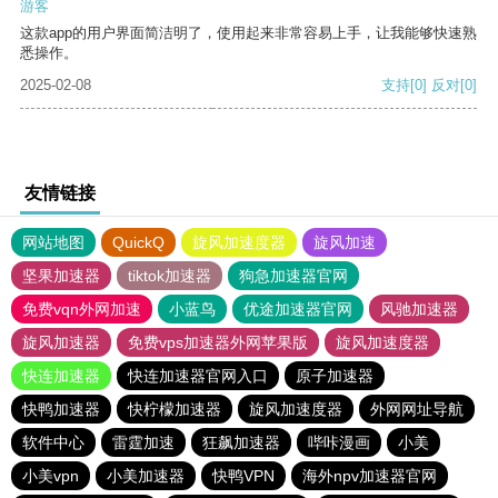
游客
这款app的用户界面简洁明了，使用起来非常容易上手，让我能够快速熟
悉操作。
2025-02-08
支持
[0]
反对
[0]
友情链接
网站地图
QuickQ
旋风加速度器
旋风加速
坚果加速器
tiktok加速器
狗急加速器官网
免费vqn外网加速
小蓝鸟
优途加速器官网
风驰加速器
旋风加速器
免费vps加速器外网苹果版
旋风加速度器
快连加速器
快连加速器官网入口
原子加速器
快鸭加速器
快柠檬加速器
旋风加速度器
外网网址导航
软件中心
雷霆加速
狂飙加速器
哔咔漫画
小美
小美vpn
小美加速器
快鸭VPN
海外npv加速器官网