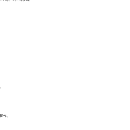
。
悉操作。