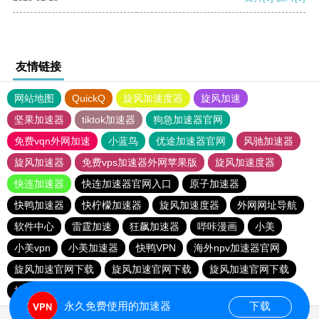
友情链接
网站地图
QuickQ
旋风加速度器
旋风加速
坚果加速器
tiktok加速器
狗急加速器官网
免费vqn外网加速
小蓝鸟
优途加速器官网
风驰加速器
旋风加速器
免费vps加速器外网苹果版
旋风加速度器
快连加速器
快连加速器官网入口
原子加速器
快鸭加速器
快柠檬加速器
旋风加速度器
外网网址导航
软件中心
雷霆加速
狂飙加速器
哔咔漫画
小美
小美vpn
小美加速器
快鸭VPN
海外npv加速器官网
旋风加速官网下载
旋风加速官网下载
旋风加速官网下载
旋风加速官网下载
永久免费使用的加速器
下载