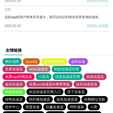
2025-02-18
支持
[0]
反对
[0]
游客
这款app的用户群体非常庞大，我可以结识到来自世界各地的朋友。
2025-02-18
支持
[0]
反对
[0]
友情链接
网站地图
QuickQ
旋风加速度器
旋风加速
坚果加速器
tiktok加速器
狗急加速器官网
免费vqn外网加速
小蓝鸟
优途加速器官网
风驰加速器
旋风加速器
免费vps加速器外网苹果版
旋风加速度器
快连加速器
快连加速器官网入口
原子加速器
快鸭加速器
快柠檬加速器
旋风加速度器
外网网址导航
软件中心
雷霆加速
狂飙加速器
哔咔漫画
小美